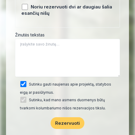
Noriu rezervuoti dvi ar daugiau šalia
esančių nišų
Žinutės tekstas
Sutinku gauti naujienas apie projektą, statybos
eigą ar pasiūlymus.
Sutinku, kad mano asmens duomenys būtų
tvarkomi kolumbariumo nišos rezervacijos tikslu.