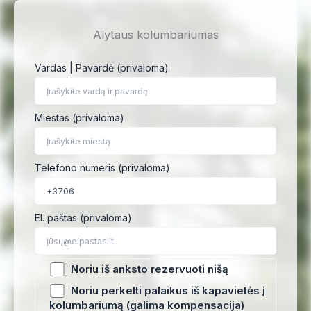
Pereiti
prie
Alytaus kolumbariumas
turinio
Vardas | Pavardė (privaloma)
Miestas (privaloma)
Telefono numeris (privaloma)
El. paštas (privaloma)
Noriu iš anksto rezervuoti nišą
Noriu perkelti palaikus iš kapavietės į
kolumbariumą (galima kompensacija)